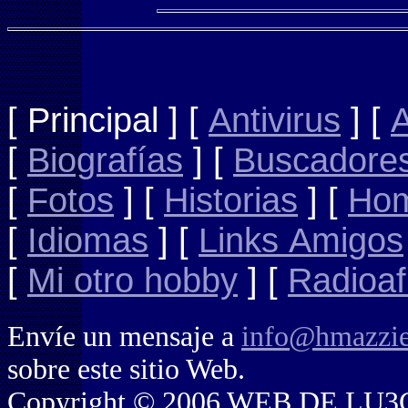
[ Principal ]
[
Antivirus
]
[
A
[
Biografías
]
[
Buscadore
[
Fotos
]
[
Historias
]
[
Hom
[
Idiomas
]
[
Links Amigos
[
Mi otro hobby
]
[
Radioaf
Envíe un mensaje a
info@hmazzie
sobre este sitio Web.
Copyright © 2006 WEB DE LU