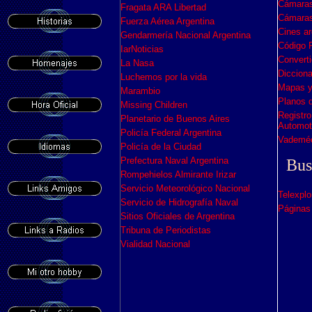
Cámaras
Fragata ARA Libertad
Cámaras
Fuerza Aérea Argentina
Cines ar
Gendarmería Nacional Argentina
Código P
IarNoticias
Converti
La Nasa
Dicciona
Luchemos por la vida
Mapas y
Marambio
Planos d
Missing Children
Registro
Planetario de Buenos Aires
Automot
Policía Federal Argentina
Vademé
Policía de la Ciudad
Prefectura Naval Argentina
Busc
Rompehielos Almirante Irizar
Servicio Meteorológico Nacional
Telexplo
Servicio de Hidrografía Naval
Páginas 
Sitios Oficiales de Argentina
Tribuna de Periodistas
Vialidad Nacional